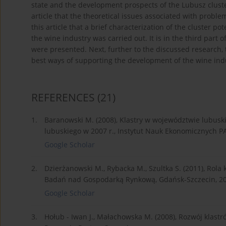
state and the development prospects of the Lubusz cluster
article that the theoretical issues associated with problems
this article that a brief characterization of the cluster 
the wine industry was carried out. It is in the third part o
were presented. Next, further to the discussed research
best ways of supporting the development of the wine indus
REFERENCES
(21)
1.
Baranowski M. (2008), Klastry w województwie lubuski
lubuskiego w 2007 r., Instytut Nauk Ekonomicznych 
Google Scholar
2.
Dzierżanowski M., Rybacka M., Szultka S. (2011), Rola
Badań nad Gospodarką Rynkową, Gdańsk-Szczecin, 20
Google Scholar
3.
Hołub - Iwan J., Małachowska M. (2008), Rozwój klastr