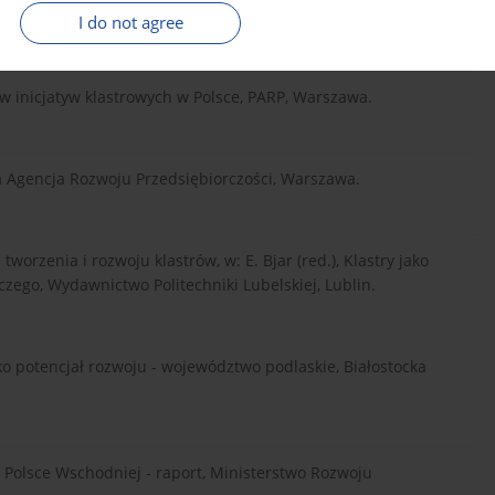
I do not agree
w inicjatyw klastrowych w Polsce, PARP, Warszawa.
a Agencja Rozwoju Przedsiębiorczości, Warszawa.
worzenia i rozwoju klastrów, w: E. Bjar (red.), Klastry jako
zego, Wydawnictwo Politechniki Lubelskiej, Lublin.
ako potencjał rozwoju - województwo podlaskie, Białostocka
 w Polsce Wschodniej - raport, Ministerstwo Rozwoju