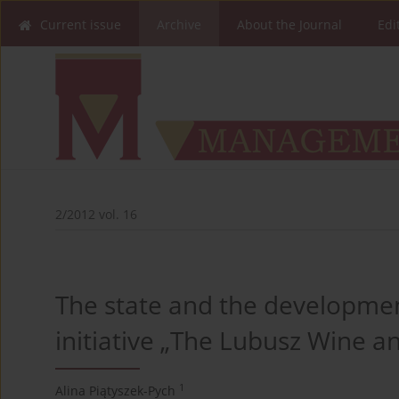
Current issue
Archive
About the Journal
Edi
2/2012 vol. 16
The state and the developmen
initiative „The Lubusz Wine 
1
Alina Piątyszek-Pych