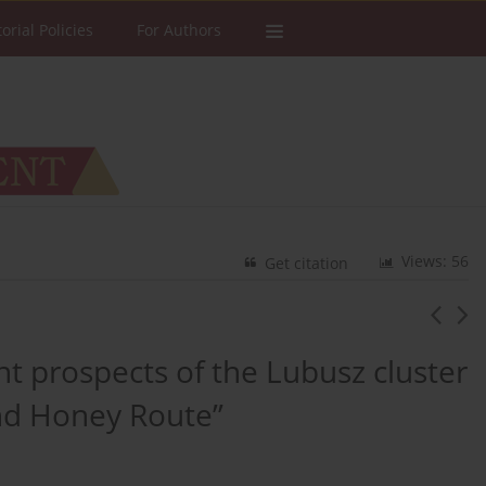
torial Policies
For Authors
Views: 56
Get citation
t prospects of the Lubusz cluster
and Honey Route”