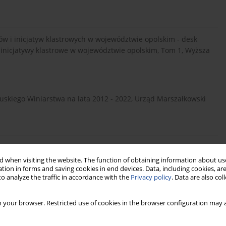
rów i inicjatyw klastrowych w województwie opolskim - desk
 i inicjatywy klastrowe w województwie opolskim, Tom 1, Wyższa
uskiego Winiarstwa na lata 2012 - 2022, Urząd Marszałkowski
ziałanie i strategiczny rozwój, PARP, Warszawa.
 when visiting the website. The function of obtaining information about use
tion in forms and saving cookies in end devices. Data, including cookies, are
o analyze the traffic in accordance with the
Privacy policy
. Data are also co
ubuskie, Zielona Góra- Kraków.
 your browser. Restricted use of cookies in the browser configuration may a
ozwoju klastrów w Polsce, Ministerstwo Gospodarki