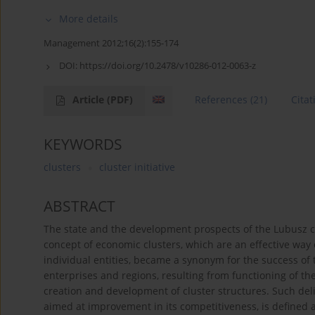
More details
Management 2012;16(2):155-174
DOI:
https://doi.org/10.2478/v10286-012-0063-z
Article
(PDF)
References
(21)
Citat
KEYWORDS
clusters
cluster initiative
ABSTRACT
The state and the development prospects of the Lubusz c
concept of economic clusters, which are an effective way 
individual entities, became a synonym for the success of 
enterprises and regions, resulting from functioning of th
creation and development of cluster structures. Such delib
aimed at improvement in its competitiveness, is defined as 