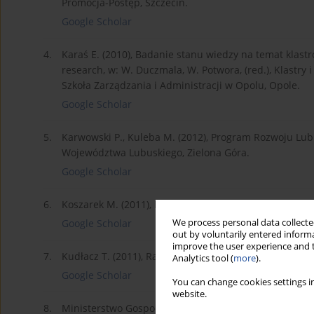
Promocja-Postęp, Szczecin.
Google Scholar
4.
Karaś E. (2010), Badanie stanu wiedzy na temat klast
research, w: W. Duczmala, W. Potwora, (red.), Klastry
Szkoła Zarządzania i Administracji w Opolu, Opole.
Google Scholar
5.
Karwowski P., Kuleba M. (2012), Program Rozwoju Lub
Województwa Lubuskiego, Zielona Góra.
Google Scholar
6.
Koszarek M. (2011), Inicjatywy klastrowe: skuteczne d
We process personal data collected
Google Scholar
out by voluntarily entered informa
improve the user experience and t
7.
Kudłacz T. (2011), Raport regionalny - województwo l
Analytics tool (
more
).
Google Scholar
You can change cookies settings in
website.
8.
Ministerstwo Gospodarki (2009), Kierunki i polityka r