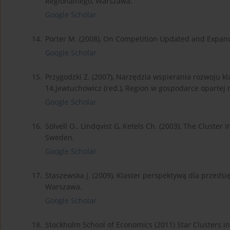
Regionalnego, Warszawa.
Google Scholar
14.
Porter M. (2008), On Competition Updated and Expand
Google Scholar
15.
Przygodzki Z. (2007), Narzędzia wspierania rozwoju k
14.Jewtuchowicz (red.), Region w gospodarce opartej
Google Scholar
16.
Sölvell O., Lindqvist G, Ketels Ch. (2003), The Cluster
Sweden.
Google Scholar
17.
Staszewska J. (2009), Klaster perspektywą dla przedsi
Warszawa.
Google Scholar
18.
Stockholm School of Economics (2011) Star Clusters in