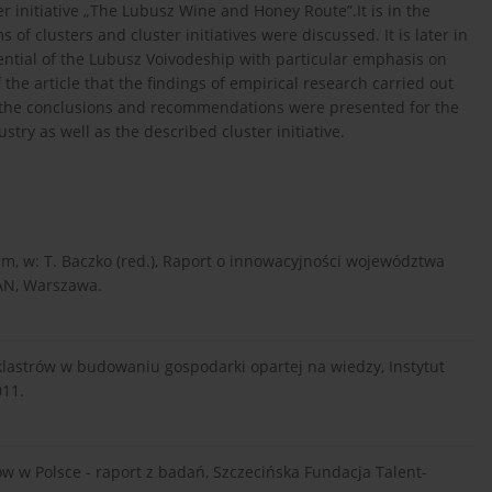
 initiative „The Lubusz Wine and Honey Route”.It is in the
 of clusters and cluster initiatives were discussed. It is later in
potential of the Lubusz Voivodeship with particular emphasis on
f the article that the findings of empirical research carried out
, the conclusions and recommendations were presented for the
try as well as the described cluster initiative.
m, w: T. Baczko (red.), Raport o innowacyjności województwa
PAN, Warszawa.
 klastrów w budowaniu gospodarki opartej na wiedzy, Instytut
11.
ów w Polsce - raport z badań, Szczecińska Fundacja Talent-